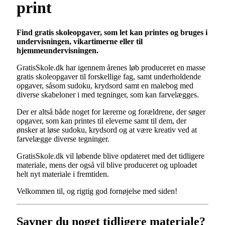
print
Find gratis skoleopgaver, som let kan printes og bruges i
undervisningen, vikartimerne eller til
hjemmeundervisningen.
GratisSkole.dk har igennem årenes løb produceret en masse
gratis skoleopgaver til forskellige fag, samt underholdende
opgaver, såsom sudoku, krydsord samt en malebog med
diverse skabeloner i med tegninger, som kan farvelægges.
Der er altså både noget for lærerne og forældrene, der søger
opgaver, som kan printes til eleverne samt til dem, der
ønsker at løse sudoku, krydsord og at være kreativ ved at
farvelægge diverse tegninger.
GratisSkole.dk vil løbende blive opdateret med det tidligere
materiale, mens der også vil blive produceret og uploadet
helt nyt materiale i fremtiden.
Velkommen til, og rigtig god fornøjelse med siden!
Savner du noget tidligere materiale?