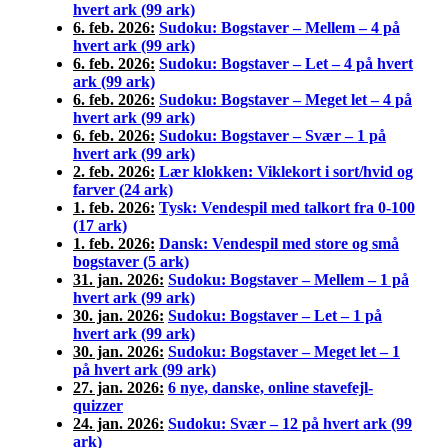
hvert ark (99 ark)
6. feb. 2026:
Sudoku: Bogstaver – Mellem – 4 på
hvert ark (99 ark)
6. feb. 2026:
Sudoku: Bogstaver – Let – 4 på hvert
ark (99 ark)
6. feb. 2026:
Sudoku: Bogstaver – Meget let – 4 på
hvert ark (99 ark)
6. feb. 2026:
Sudoku: Bogstaver – Svær – 1 på
hvert ark (99 ark)
2. feb. 2026:
Lær klokken: Viklekort i sort/hvid og
farver (24 ark)
1. feb. 2026:
Tysk: Vendespil med talkort fra 0-100
(17 ark)
1. feb. 2026:
Dansk: Vendespil med store og små
bogstaver (5 ark)
31. jan. 2026:
Sudoku: Bogstaver – Mellem – 1 på
hvert ark (99 ark)
30. jan. 2026:
Sudoku: Bogstaver – Let – 1 på
hvert ark (99 ark)
30. jan. 2026:
Sudoku: Bogstaver – Meget let – 1
på hvert ark (99 ark)
27. jan. 2026:
6 nye, danske, online stavefejl-
quizzer
24. jan. 2026:
Sudoku: Svær – 12 på hvert ark (99
ark)