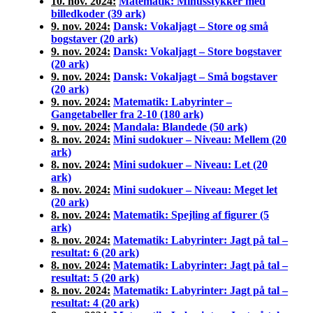
10. nov. 2024:
Matematik: Minusstykker med
billedkoder (39 ark)
9. nov. 2024:
Dansk: Vokaljagt – Store og små
bogstaver (20 ark)
9. nov. 2024:
Dansk: Vokaljagt – Store bogstaver
(20 ark)
9. nov. 2024:
Dansk: Vokaljagt – Små bogstaver
(20 ark)
9. nov. 2024:
Matematik: Labyrinter –
Gangetabeller fra 2-10 (180 ark)
9. nov. 2024:
Mandala: Blandede (50 ark)
8. nov. 2024:
Mini sudokuer – Niveau: Mellem (20
ark)
8. nov. 2024:
Mini sudokuer – Niveau: Let (20
ark)
8. nov. 2024:
Mini sudokuer – Niveau: Meget let
(20 ark)
8. nov. 2024:
Matematik: Spejling af figurer (5
ark)
8. nov. 2024:
Matematik: Labyrinter: Jagt på tal –
resultat: 6 (20 ark)
8. nov. 2024:
Matematik: Labyrinter: Jagt på tal –
resultat: 5 (20 ark)
8. nov. 2024:
Matematik: Labyrinter: Jagt på tal –
resultat: 4 (20 ark)