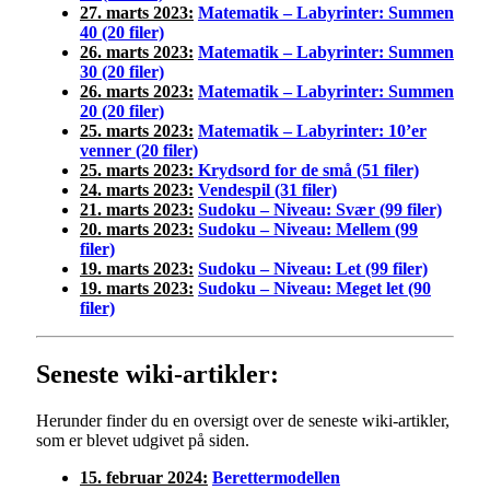
27. marts 2023:
Matematik – Labyrinter
: Summen
40 (20 filer)
26. marts 2023:
Matematik – Labyrinter
: Summen
30 (20 filer)
26. marts 2023:
Matematik – Labyrinter
: Summen
20 (20 filer)
25. marts 2023:
Matematik – Labyrinter: 10’er
venner (20 filer)
25. marts 2023:
Krydsord for de små (51 filer)
24. marts 2023:
Vendespil (31 filer)
21. marts 2023:
Sudoku – Niveau: Svær (99 filer)
20. marts 2023:
Sudoku – Niveau: Mellem (99
filer)
19. marts 2023:
Sudoku – Niveau: Let (99 filer)
19. marts 2023:
Sudoku – Niveau: Meget let (90
filer)
Seneste wiki-artikler:
Herunder finder du en oversigt over de seneste wiki-artikler,
som er blevet udgivet på siden.
15. februar 2024:
Berettermodellen