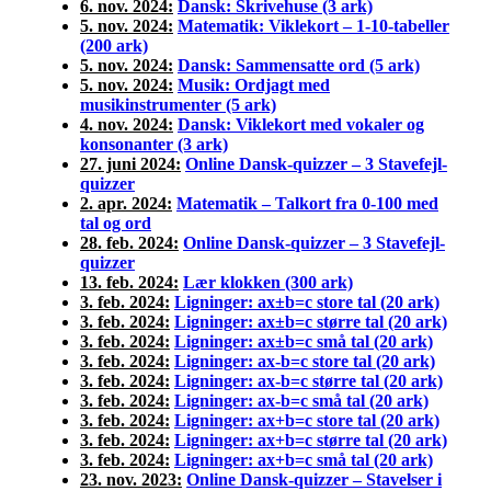
6. nov. 2024:
Dansk: Skrivehuse (3 ark)
5. nov. 2024:
Matematik: Viklekort – 1-10-tabeller
(200 ark)
5. nov. 2024:
Dansk: Sammensatte ord (5 ark)
5. nov. 2024:
Musik: Ordjagt med
musikinstrumenter (5 ark)
4. nov. 2024:
Dansk: Viklekort med vokaler og
konsonanter (3 ark)
27. juni 2024:
Online Dansk-quizzer – 3 Stavefejl-
quizzer
2. apr. 2024:
Matematik – Talkort fra 0-100 med
tal og ord
28. feb. 2024:
Online Dansk-quizzer – 3 Stavefejl-
quizzer
13. feb. 2024:
Lær klokken (300 ark)
3. feb. 2024:
Ligninger: ax±b=c store tal (20 ark)
3. feb. 2024:
Ligninger: ax±b=c større tal (20 ark)
3. feb. 2024:
Ligninger: ax±b=c små tal (20 ark)
3. feb. 2024:
Ligninger: ax-b=c store tal (20 ark)
3. feb. 2024:
Ligninger: ax-b=c større tal (20 ark)
3. feb. 2024:
Ligninger: ax-b=c små tal (20 ark)
3. feb. 2024:
Ligninger: ax+b=c store tal (20 ark)
3. feb. 2024:
Ligninger: ax+b=c større tal (20 ark)
3. feb. 2024:
Ligninger: ax+b=c små tal (20 ark)
23. nov. 2023:
Online Dansk-quizzer – Stavelser i