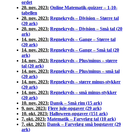
ordet
20. nov. 2023:
Online Matematik-quizzer – 1-10-
tabellen
20. nov. 2023:
Regnekryds – Division – Større tal
(20 ark)
20. nov. 2023:
Regnekryds – Division – Små tal (20
ark)
14. nov. 2023:
Regnekryds – Gange – Større tal
(20 ark)
14. nov. 2023:
Regnekryds – Gange – Små tal (20
ark)
14. nov. 2023:
Regnekryds – Plus/minus – større
tal (20 ark)
14. nov. 2023:
Regnekryds – Plus/minus – små tal
(20 ark)
14. nov. 2023:
Regnekryds – større minus-stykker
(20 ark)
14. nov. 2023:
Regnekryds – små minus-stykker
(20 ark)
10. nov. 2023:
Dansk – Små rim (15 ark)
9. nov. 2023:
Flere jule-opgaver (29 ark)
10. okt. 2023:
Halloween-opgaver (151 ark)
7. okt. 2023:
Matematik – Farvelæg tal (10 ark)
7. okt. 2023:
Dansk – Farvelæg små bogstaver (29
ark)