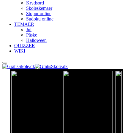
Krydsord
Skoleskemaer
Stopur online
Sudoku online
TEMAER
Jul
Påske
Halloween
QUIZZER
WIKI