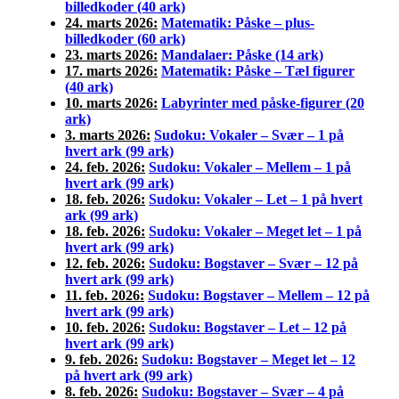
billedkoder (40 ark)
24. marts 2026:
Matematik: Påske – plus-
billedkoder (60 ark)
23. marts 2026:
Mandalaer: Påske (14 ark)
17. marts 2026:
Matematik: Påske – Tæl figurer
(40 ark)
10. marts 2026:
Labyrinter med påske-figurer (20
ark)
3. marts 2026:
Sudoku: Vokaler – Svær – 1 på
hvert ark (99 ark)
24. feb. 2026:
Sudoku: Vokaler – Mellem – 1 på
hvert ark (99 ark)
18. feb. 2026:
Sudoku: Vokaler – Let – 1 på hvert
ark (99 ark)
18. feb. 2026:
Sudoku: Vokaler – Meget let – 1 på
hvert ark (99 ark)
12. feb. 2026:
Sudoku: Bogstaver – Svær – 12 på
hvert ark (99 ark)
11. feb. 2026:
Sudoku: Bogstaver – Mellem – 12 på
hvert ark (99 ark)
10. feb. 2026:
Sudoku: Bogstaver – Let – 12 på
hvert ark (99 ark)
9. feb. 2026:
Sudoku: Bogstaver – Meget let – 12
på hvert ark (99 ark)
8. feb. 2026:
Sudoku: Bogstaver – Svær – 4 på