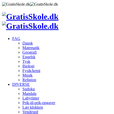
FAG
Dansk
Matematik
Geografi
Engelsk
Tysk
Biologi
Fysik/kemi
Musik
Religion
DIVERSE
Sudoku
Mandala
Labyrinter
Prik-til-prik-opgaver
Lær klokken
Vendespil