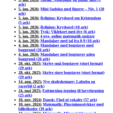
ark)
5. jan. 2026:
Mini Sudoku med figurer – Niv. 1 (20
ark)
5. jan. 2026:
Religion: Krydsord om Kristendom
(5 ark)
5. jan. 2026:
Religion: Krydsord (18 ark)
5. jan. 2026:
Tysk: Viklekort med dyr (6 ark)
5. jan. 2026:
4 nye, online matematik-quizzer
4. jan. 2026:
Mandalaer med tal fra 0-9 (10 ark)
4. jan. 2026:
Mandalaer med bogstaver med
baggrund (26 ark)
4. jan. 2026:
Mandalaer med bogstaver uden
baggrund (26 ark)
28. okt. 2025:
Skrive små bogstaver (stort format)
(29 ark)
28. okt. 2025:
Skrive store bogstaver (stort format)
(29 ark)
14. aug. 2025:
Nye skoleskemaer: Labubu og
racerbil (2 ark)
24. maj 2025:
Enhjørning-tegning til farvelægning
(25 ark)
10. nov. 2024:
Dansk: Find ni vokaler (57 ark)
10. nov. 2024:
Matematik: Plus/minusstykker med
billedkoder (39 ark)