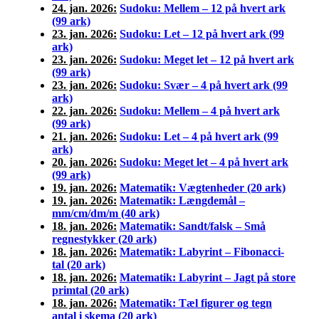
24. jan. 2026:
Sudoku: Mellem – 12 på hvert ark
(99 ark)
23. jan. 2026:
Sudoku: Let – 12 på hvert ark (99
ark)
23. jan. 2026:
Sudoku: Meget let – 12 på hvert ark
(99 ark)
23. jan. 2026:
Sudoku: Svær – 4 på hvert ark (99
ark)
22. jan. 2026:
Sudoku: Mellem – 4 på hvert ark
(99 ark)
21. jan. 2026:
Sudoku: Let – 4 på hvert ark (99
ark)
20. jan. 2026:
Sudoku: Meget let – 4 på hvert ark
(99 ark)
19. jan. 2026:
Matematik: Vægtenheder (20 ark)
19. jan. 2026:
Matematik: Længdemål –
mm/cm/dm/m (40 ark)
18. jan. 2026:
Matematik: Sandt/falsk – Små
regnestykker (20 ark)
18. jan. 2026:
Matematik: Labyrint – Fibonacci-
tal (20 ark)
18. jan. 2026:
Matematik: Labyrint – Jagt på store
primtal (20 ark)
18. jan. 2026:
Matematik: Tæl figurer og tegn
antal i skema (20 ark)