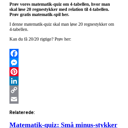
Link
Email
Prøv vores matematik-quiz om 4-tabellen, hvor man
skal løse 20 regnestykker med relation til 4-tabellen.
Prøv gratis matematik-spil her.
I denne matematik-quiz skal man løse 20 regnestykker om
4-tabellen.
Kan du få 20/20 rigtige? Prøv her:
Facebook
Messenger
Pinterest
LinkedIn
Copy
Link
Email
Relaterede:
Matematik-quiz: Små minus-stykker