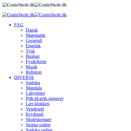
FAG
Dansk
Matematik
Geografi
Engelsk
Tysk
Biologi
Fysik/kemi
Musik
Religion
DIVERSE
Sudoku
Mandala
Labyrinter
Prik-til-prik-opgaver
Lær klokken
Vendespil
Krydsord
Skoleskemaer
Stopur online
Sudoku online