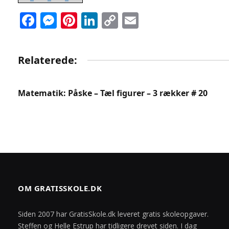
Facebook
Messenger
Pinterest
LinkedIn
Copy
Email
Link
Relaterede:
Matematik: Påske – Tæl figurer – 3 rækker # 20
OM GRATISSKOLE.DK
Siden 2007 har GratisSkole.dk leveret gratis skoleopgaver.
Steffen og Helle Estrup har tidligere drevet siden. I dag