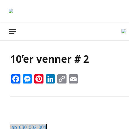
10’er venner # 2
Facebook
Messenger
Pinterest
LinkedIn
Copy
Email
Link
lab_030_002_001