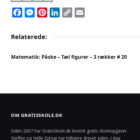
Facebook
Messenger
Pinterest
LinkedIn
Copy
Email
Link
Relaterede:
Matematik: Påske – Tæl figurer – 3 rækker # 20
OM GRATISSKOLE.DK
Siden 2007 har GratisSkole.dk leveret gratis skoleopgaver.
Steffen og Helle Estrup har tidligere drevet siden. I dag