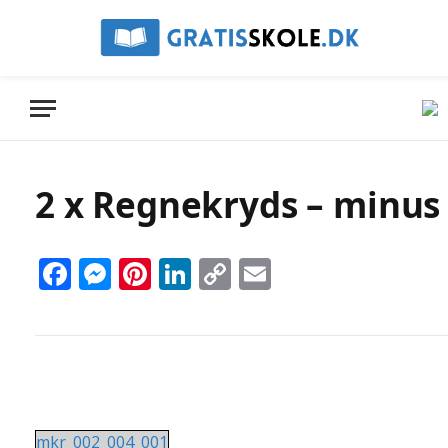
2 x Regnekryds – minus –
Facebook
Messenger
Pinterest
LinkedIn
Copy
Email
Link
mkr_002_004_001