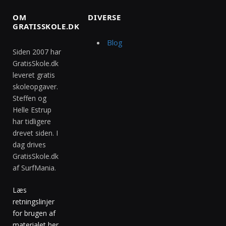
OM
DIVERSE
GRATISSKOLE.DK
Blog
Siden 2007 har
GratisSkole.dk
leveret gratis
skoleopgaver.
Steffen og
Helle Estrup
har tidligere
drevet siden. I
dag drives
GratisSkole.dk
af SurfMania.
Læs
retningslinjer
for brugen af
materialet her
.