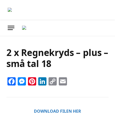
2 x Regnekryds – plus –
små tal 18
Facebook
Messenger
Pinterest
LinkedIn
Copy
Email
Link
DOWNLOAD FILEN HER