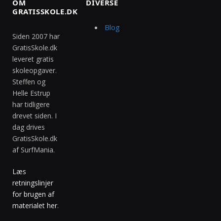
OM
DIVERSE
GRATISSKOLE.DK
Blog
Siden 2007 har
GratisSkole.dk
leveret gratis
skoleopgaver.
Steffen og
Helle Estrup
har tidligere
drevet siden. I
dag drives
GratisSkole.dk
af SurfMania.
Læs
retningslinjer
for brugen af
materialet her
.