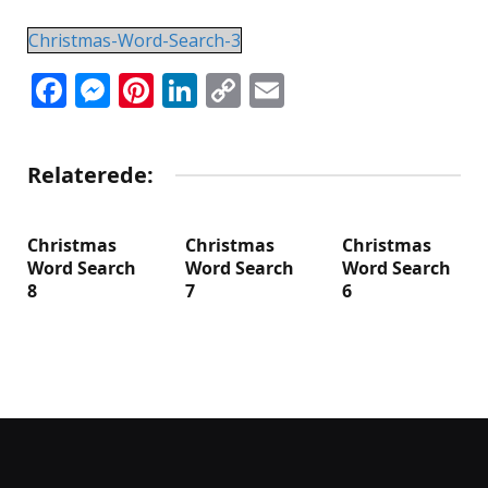
Christmas-Word-Search-3
Facebook
Messenger
Pinterest
LinkedIn
Copy
Email
Link
Relaterede:
Christmas
Christmas
Christmas
Word Search
Word Search
Word Search
8
7
6