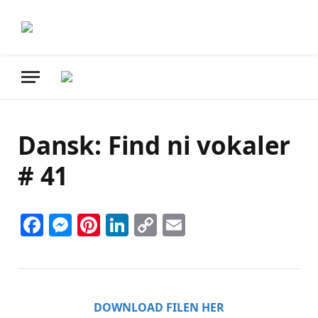
Dansk: Find ni vokaler
# 41
Facebook
Messenger
Pinterest
LinkedIn
Copy
Email
Link
DOWNLOAD FILEN HER