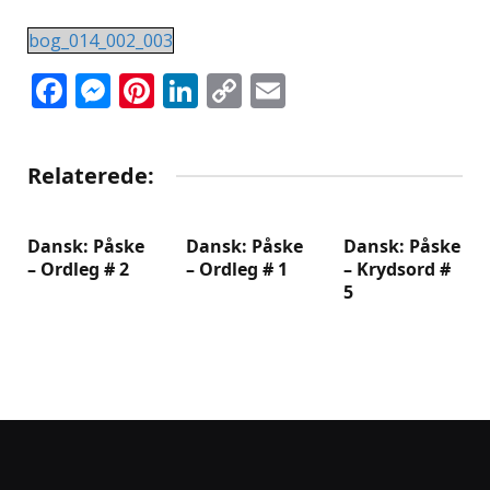
bog_014_002_003
Facebook
Messenger
Pinterest
LinkedIn
Copy
Email
Link
Relaterede:
Dansk: Påske
Dansk: Påske
Dansk: Påske
– Ordleg # 2
– Ordleg # 1
– Krydsord #
5