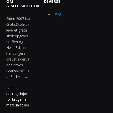
OM
DIVERSE
GRATISSKOLE.DK
Blog
Siden 2007 har
GratisSkole.dk
leveret gratis
skoleopgaver.
Steffen og
Helle Estrup
har tidligere
drevet siden. I
dag drives
GratisSkole.dk
af SurfMania.
Læs
retningslinjer
for brugen af
materialet her
.