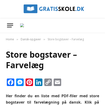
Home
Dansk-opgaver
Store bogstaver – Farvelæg
»
»
Store bogstaver –
Farvelæg
Facebook
Messenger
Pinterest
LinkedIn
Copy
Email
Link
Her finder du en liste med PDF-filer med store
bogstaver til farvelægning på dansk. Klik på