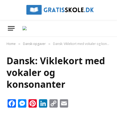
Home
Dansk-opgaver
Dansk: Viklekort med vokaler og konsonanter
»
»
Dansk: Viklekort med
vokaler og
konsonanter
Facebook
Messenger
Pinterest
LinkedIn
Copy
Email
Link