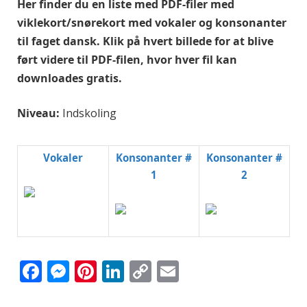
Her finder du en liste med PDF-filer med
viklekort/snørekort med vokaler og konsonanter
til faget dansk. Klik på hvert billede for at blive
ført videre til PDF-filen, hvor hver fil kan
downloades gratis.
Niveau:
Indskoling
Vokaler
Konsonanter #
Konsonanter #
1
2
Facebook
Messenger
Pinterest
LinkedIn
Copy
Email
Link