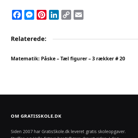
Facebook
Messenger
Pinterest
LinkedIn
Copy
Email
Link
Relaterede:
Matematik: Påske – Tæl figurer – 3 rækker # 20
OM GRATISSKOLE.DK
Siden 2007 har GratisSkole.dk leveret gratis skoleopgaver.