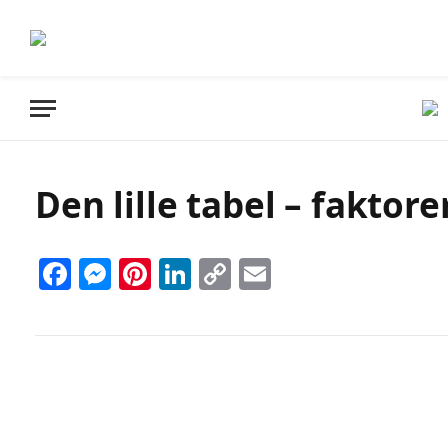
Den lille tabel – faktore
Facebook
Messenger
Pinterest
LinkedIn
Copy
Email
Link