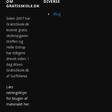
OM
DIVERSE
GRATISSKOLE.DK
Blog
Siden 2007 har
GratisSkole.dk
leveret gratis
skoleopgaver.
Steffen og
Helle Estrup
har tidligere
drevet siden. I
dag drives
GratisSkole.dk
af SurfMania.
Læs
retningslinjer
for brugen af
materialet her
.