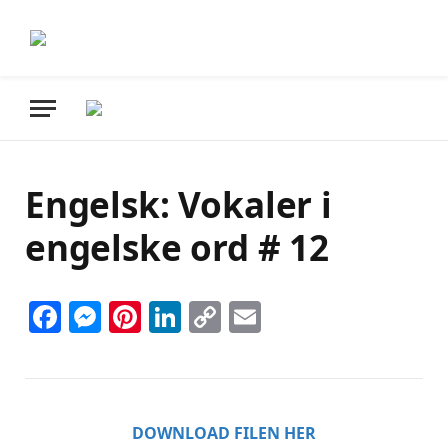
Engelsk: Vokaler i
engelske ord # 12
Facebook
Messenger
Pinterest
LinkedIn
Copy
Email
Link
DOWNLOAD FILEN HER