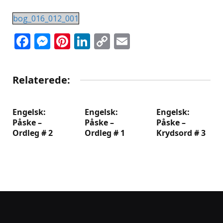
bog_016_012_001
Facebook
Messenger
Pinterest
LinkedIn
Copy
Email
Link
Relaterede:
Engelsk:
Engelsk:
Engelsk:
Påske –
Påske –
Påske –
Ordleg # 2
Ordleg # 1
Krydsord # 3