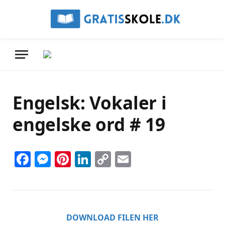
Engelsk: Vokaler i
engelske ord # 19
Facebook
Messenger
Pinterest
LinkedIn
Copy
Email
Link
DOWNLOAD FILEN HER