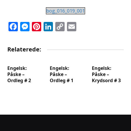
bog_016_019_001
Facebook
Messenger
Pinterest
LinkedIn
Copy
Email
Link
Relaterede:
Engelsk:
Engelsk:
Engelsk:
Påske –
Påske –
Påske –
Ordleg # 2
Ordleg # 1
Krydsord # 3