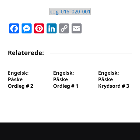
bog_016_020_001
Facebook
Messenger
Pinterest
LinkedIn
Copy
Email
Link
Relaterede:
Engelsk:
Engelsk:
Engelsk:
Påske –
Påske –
Påske –
Ordleg # 2
Ordleg # 1
Krydsord # 3