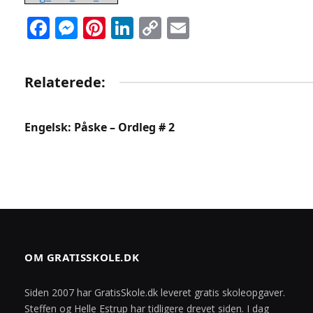
Facebook
Messenger
Pinterest
LinkedIn
Copy
Email
Link
Relaterede:
Engelsk: Påske – Ordleg # 2
OM GRATISSKOLE.DK
Siden 2007 har GratisSkole.dk leveret gratis skoleopgaver.
Steffen og Helle Estrup har tidligere drevet siden. I dag