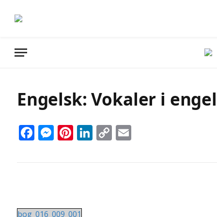
Engelsk: Vokaler i engel
Facebook
Messenger
Pinterest
LinkedIn
Copy
Email
Link
bog_016_009_001