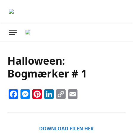
Halloween:
Bogmærker # 1
Facebook
Messenger
Pinterest
LinkedIn
Copy
Email
Link
DOWNLOAD FILEN HER