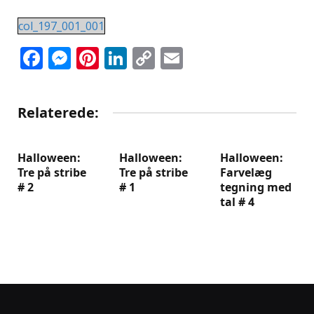
col_197_001_001
Facebook
Messenger
Pinterest
LinkedIn
Copy
Email
Link
Relaterede:
Halloween:
Halloween:
Halloween:
Tre på stribe
Tre på stribe
Farvelæg
# 2
# 1
tegning med
tal # 4