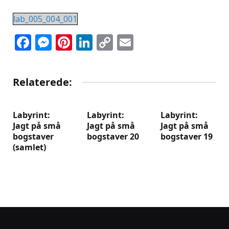
lab_005_004_001
Facebook
Messenger
Pinterest
LinkedIn
Copy
Email
Link
Relaterede:
Labyrint:
Labyrint:
Labyrint:
Jagt på små
Jagt på små
Jagt på små
bogstaver
bogstaver 20
bogstaver 19
(samlet)