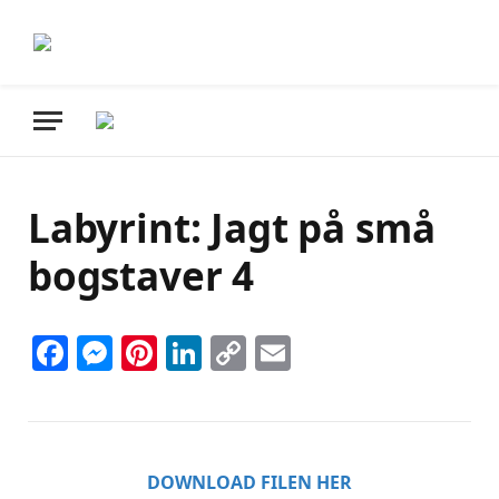
Labyrint: Jagt på små
bogstaver 4
Facebook
Messenger
Pinterest
LinkedIn
Copy
Email
Link
DOWNLOAD FILEN HER