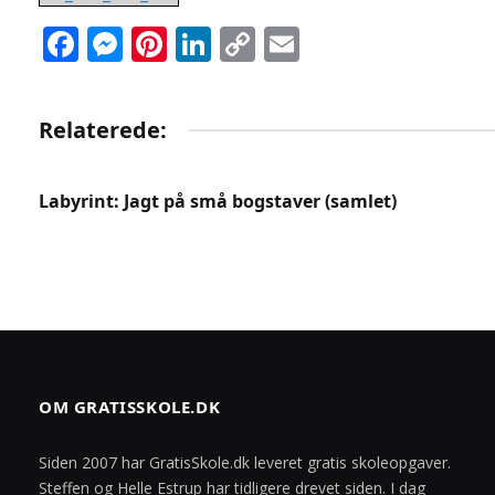
Facebook
Messenger
Pinterest
LinkedIn
Copy
Email
Link
Relaterede:
Labyrint: Jagt på små bogstaver (samlet)
OM GRATISSKOLE.DK
Siden 2007 har GratisSkole.dk leveret gratis skoleopgaver.
Steffen og Helle Estrup har tidligere drevet siden. I dag