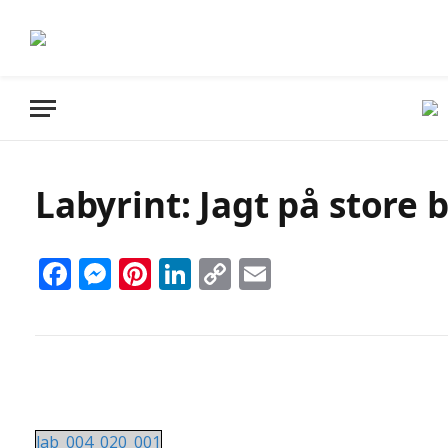
Labyrint: Jagt på store 
Facebook
Messenger
Pinterest
LinkedIn
Copy
Email
Link
lab_004_020_001