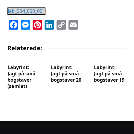
lab_004_008_001
Facebook
Messenger
Pinterest
LinkedIn
Copy
Email
Link
Relaterede:
Labyrint:
Labyrint:
Labyrint:
Jagt på små
Jagt på små
Jagt på små
bogstaver
bogstaver 20
bogstaver 19
(samlet)