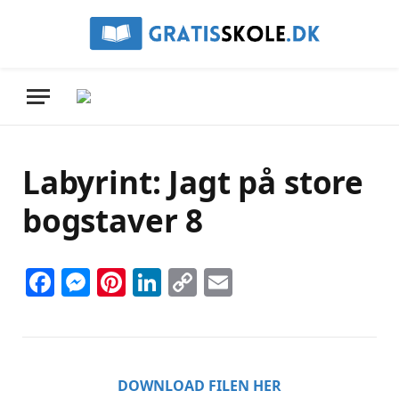
Labyrint: Jagt på store
bogstaver 8
Facebook
Messenger
Pinterest
LinkedIn
Copy
Email
Link
DOWNLOAD FILEN HER