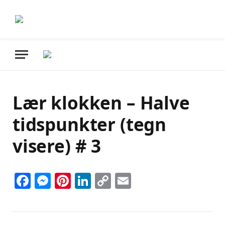
Lær klokken – Halve
tidspunkter (tegn
visere) # 3
Facebook
Messenger
Pinterest
LinkedIn
Copy
Email
Link