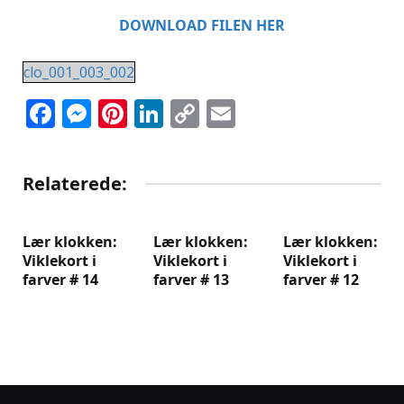
DOWNLOAD FILEN HER
clo_001_003_002
Facebook
Messenger
Pinterest
LinkedIn
Copy
Email
Link
Relaterede:
Lær klokken:
Lær klokken:
Lær klokken:
Viklekort i
Viklekort i
Viklekort i
farver # 14
farver # 13
farver # 12