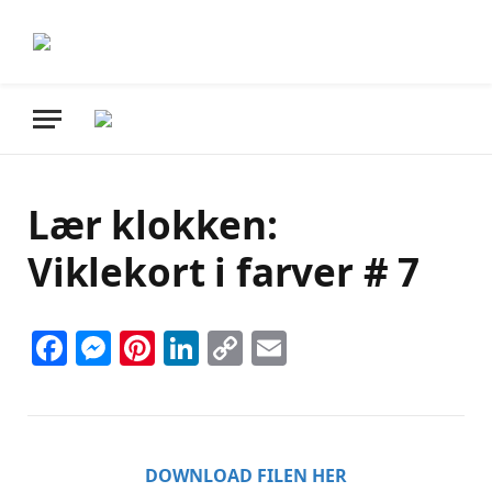
Lær klokken:
Viklekort i farver # 7
Facebook
Messenger
Pinterest
LinkedIn
Copy
Email
Link
DOWNLOAD FILEN HER