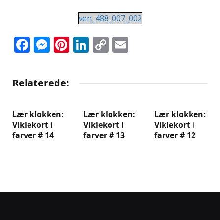
ven_488_007_002
Facebook
Messenger
Pinterest
LinkedIn
Copy
Email
Link
Relaterede:
Lær klokken:
Lær klokken:
Lær klokken:
Viklekort i
Viklekort i
Viklekort i
farver # 14
farver # 13
farver # 12