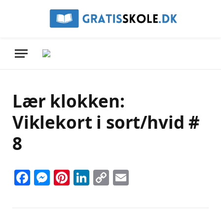
Lær klokken:
Viklekort i sort/hvid #
8
Facebook
Messenger
Pinterest
LinkedIn
Copy
Email
Link