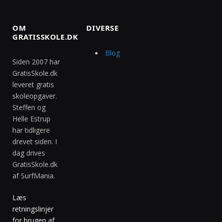
OM
DIVERSE
GRATISSKOLE.DK
Blog
Siden 2007 har
GratisSkole.dk
leveret gratis
skoleopgaver.
Steffen og
Helle Estrup
har tidligere
drevet siden. I
dag drives
GratisSkole.dk
af SurfMania.
Læs
retningslinjer
for brugen af