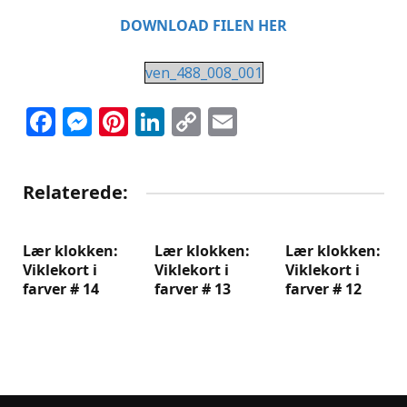
DOWNLOAD FILEN HER
ven_488_008_001
Facebook
Messenger
Pinterest
LinkedIn
Copy
Email
Link
Relaterede:
Lær klokken:
Lær klokken:
Lær klokken:
Viklekort i
Viklekort i
Viklekort i
farver # 14
farver # 13
farver # 12