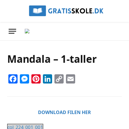
Mandala – 1-taller
Facebook
Messenger
Pinterest
LinkedIn
Copy
Email
Link
DOWNLOAD FILEN HER
col_224_001_001