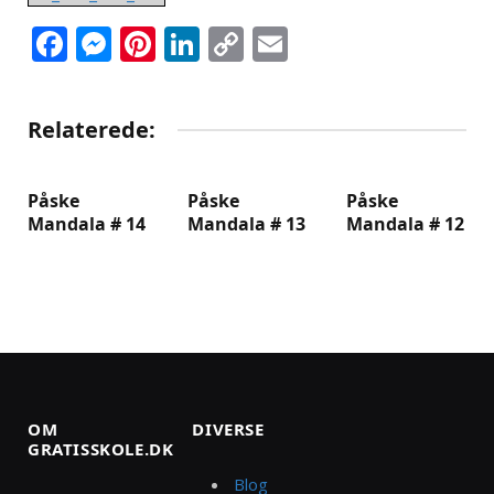
Facebook
Messenger
Pinterest
LinkedIn
Copy
Email
Link
Relaterede:
Påske
Påske
Påske
Mandala # 14
Mandala # 13
Mandala # 12
OM
DIVERSE
GRATISSKOLE.DK
Blog