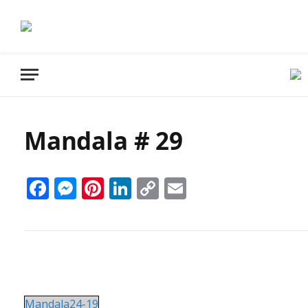
Mandala # 29
Facebook
Messenger
Pinterest
LinkedIn
Copy
Email
Link
Mandala24-19