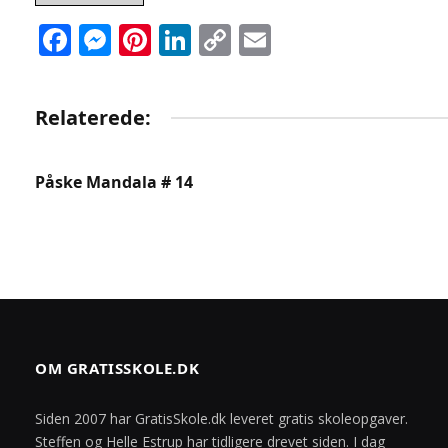
Facebook
Messenger
Pinterest
LinkedIn
Copy
Email
Link
Relaterede:
Påske Mandala # 14
OM GRATISSKOLE.DK
Siden 2007 har GratisSkole.dk leveret gratis skoleopgaver.
Steffen og Helle Estrup har tidligere drevet siden. I dag