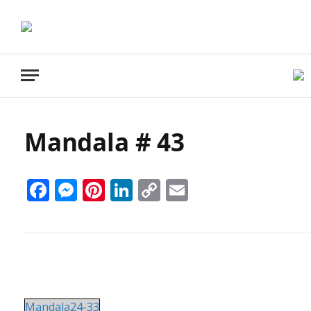
Mandala # 43
Facebook
Messenger
Pinterest
LinkedIn
Copy
Email
Link
Mandala24-33