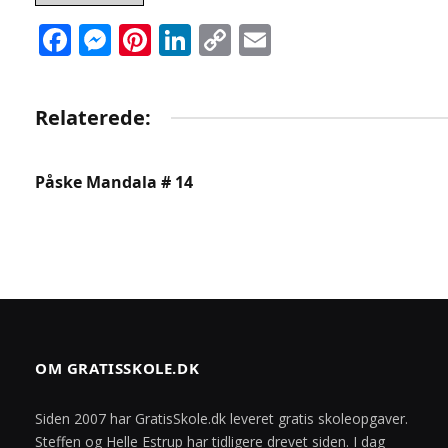
Facebook
Messenger
Pinterest
LinkedIn
Copy
Email
Link
Relaterede:
Påske Mandala # 14
OM GRATISSKOLE.DK
Siden 2007 har GratisSkole.dk leveret gratis skoleopgaver.
Steffen og Helle Estrup har tidligere drevet siden. I dag