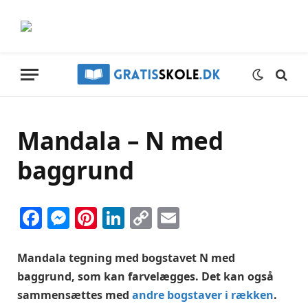
Mandala – N med
baggrund
Facebook
Messenger
Pinterest
LinkedIn
Copy
Email
Link
Mandala tegning med bogstavet N med
baggrund, som kan farvelægges. Det kan også
sammensættes med
andre bogstaver i rækken
.