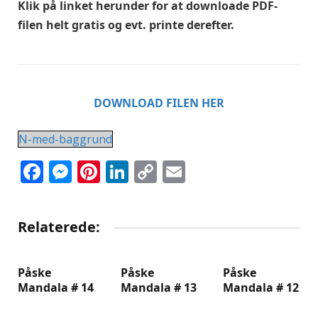
Klik på linket herunder for at downloade PDF-
filen helt gratis og evt. printe derefter.
DOWNLOAD FILEN HER
N-med-baggrund
Facebook
Messenger
Pinterest
LinkedIn
Copy
Email
Link
Relaterede:
Påske
Påske
Påske
Mandala # 14
Mandala # 13
Mandala # 12