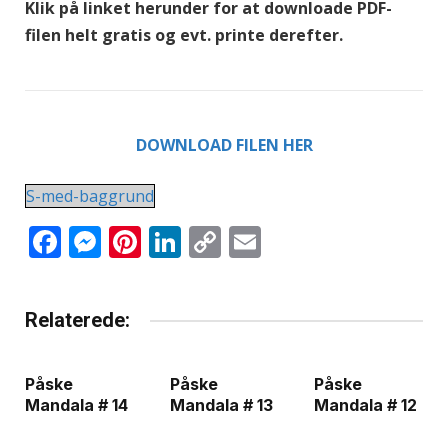
Klik på linket herunder for at downloade PDF-
filen helt gratis og evt. printe derefter.
DOWNLOAD FILEN HER
S-med-baggrund
Facebook
Messenger
Pinterest
LinkedIn
Copy
Email
Link
Relaterede:
Påske
Påske
Påske
Mandala # 14
Mandala # 13
Mandala # 12