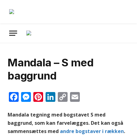
Mandala – S med
baggrund
Facebook
Messenger
Pinterest
LinkedIn
Copy
Email
Link
Mandala tegning med bogstavet S med
baggrund, som kan farvelægges. Det kan også
sammensættes med
andre bogstaver i rækken
.