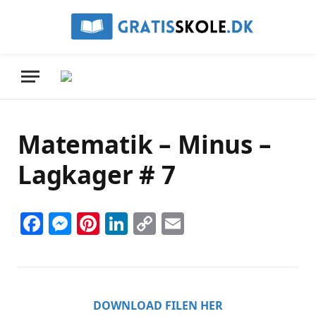
Matematik – Minus –
Lagkager # 7
Facebook
Messenger
Pinterest
LinkedIn
Copy
Email
Link
DOWNLOAD FILEN HER