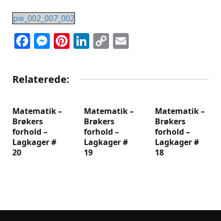
pie_002_007_002
Facebook
Messenger
Pinterest
LinkedIn
Copy
Email
Link
Relaterede:
Matematik –
Matematik –
Matematik –
Brøkers
Brøkers
Brøkers
forhold –
forhold –
forhold –
Lagkager #
Lagkager #
Lagkager #
20
19
18