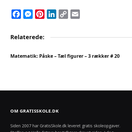
Facebook
Messenger
Pinterest
LinkedIn
Copy
Email
Link
Relaterede:
Matematik: Påske – Tæl figurer – 3 rækker # 20
OM GRATISSKOLE.DK
Siden 2007 har GratisSkole.dk leveret gratis skoleopgaver.