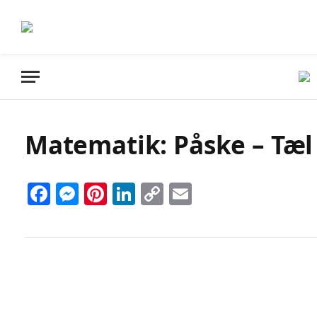
Matematik: Påske – Tæl 
Facebook
Messenger
Pinterest
LinkedIn
Copy
Email
Link