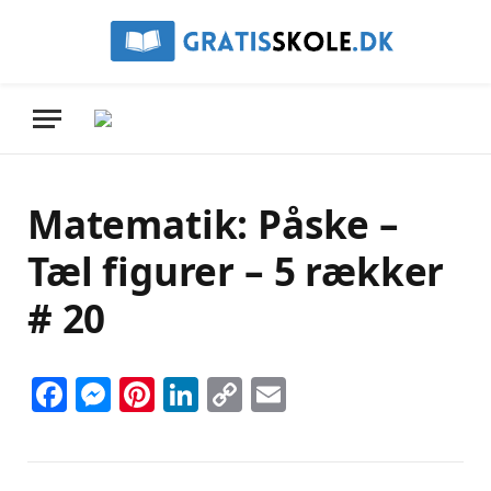
Matematik: Påske –
Tæl figurer – 5 rækker
# 20
Facebook
Messenger
Pinterest
LinkedIn
Copy
Email
Link