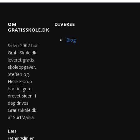
OM
DIVERSE
GRATISSKOLE.DK
Blog
Siden 2007 har
GratisSkole.dk
leveret gratis
skoleopgaver.
Steffen og
Helle Estrup
har tidligere
drevet siden. I
dag drives
GratisSkole.dk
af SurfMania.
Læs
retningslinjer