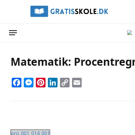
Matematik: Procentregn
Facebook
Messenger
Pinterest
LinkedIn
Copy
Email
Link
pro_001_014_001