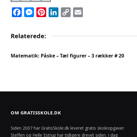
Facebook
Messenger
Pinterest
LinkedIn
Copy
Email
Link
Relaterede:
Matematik: Påske – Tæl figurer – 3 rækker # 20
OM GRATISSKOLE.DK
Siden 2007 har GratisSkole.dk leveret gratis skoleopgaver.
Steffen og Helle Estrup har tidligere drevet siden. I dag