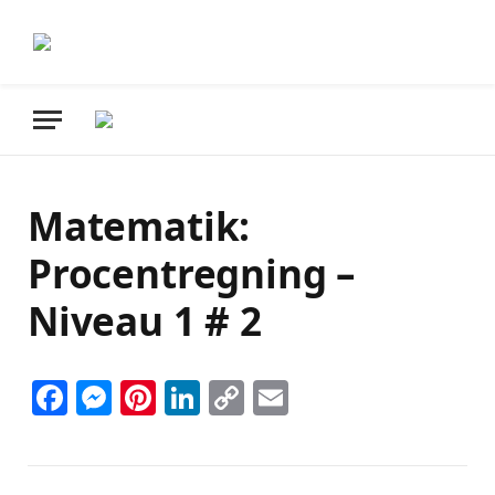
Matematik:
Procentregning –
Niveau 1 # 2
Facebook
Messenger
Pinterest
LinkedIn
Copy
Email
Link