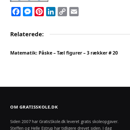
Facebook
Messenger
Pinterest
LinkedIn
Copy
Email
Link
Relaterede:
Matematik: Påske – Tæl figurer – 3 rækker # 20
OM GRATISSKOLE.DK
Siden 2007 har GratisSkole.dk leveret gratis skoleopgaver.
Steffen og Helle Estrup har tidligere drevet siden. I dag