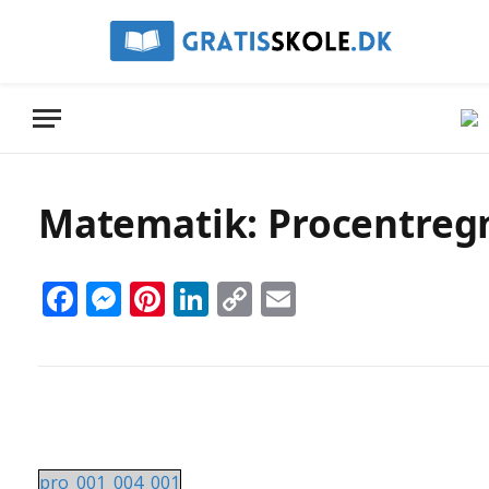
Matematik: Procentregn
Facebook
Messenger
Pinterest
LinkedIn
Copy
Email
Link
pro_001_004_001