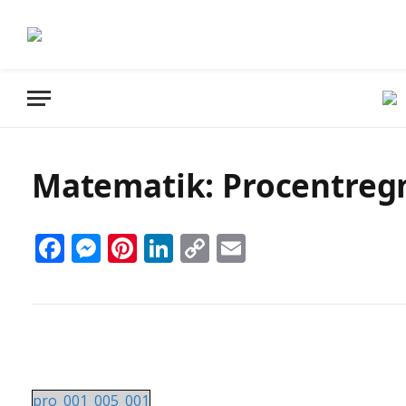
Matematik: Procentregn
Facebook
Messenger
Pinterest
LinkedIn
Copy
Email
Link
pro_001_005_001