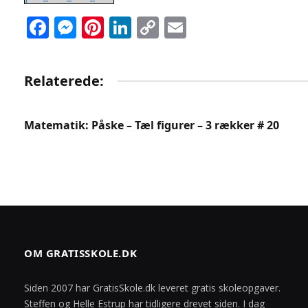
Facebook
Messenger
Pinterest
LinkedIn
Copy
Email
Link
Relaterede:
Matematik: Påske – Tæl figurer – 3 rækker # 20
OM GRATISSKOLE.DK
Siden 2007 har GratisSkole.dk leveret gratis skoleopgaver.
Steffen og Helle Estrup har tidligere drevet siden. I dag