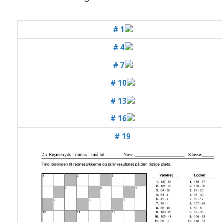
# 1
# 4
# 7
# 10
# 13
# 16
# 19