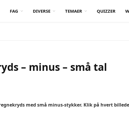
FAG
DIVERSE
TEMAER
QUIZZER
W
yds – minus – små tal
regnekryds med små minus-stykker. Klik på hvert billede for