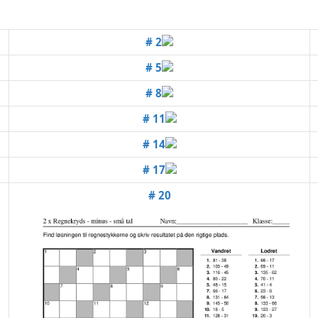
# 2
# 5
# 8
# 11
# 14
# 17
# 20