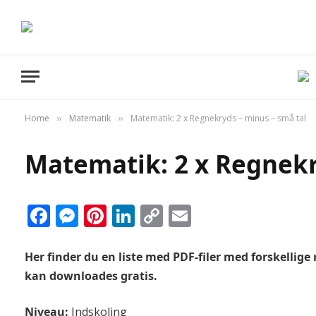
Home
Matematik
Matematik: 2 x Regnekryds – minus – små tal
»
»
Matematik: 2 x Regnekr
Facebook
Messenger
Pinterest
LinkedIn
Copy
Email
Link
Her finder du en liste med PDF-filer med forskellige 
kan downloades gratis.
Niveau:
Indskoling