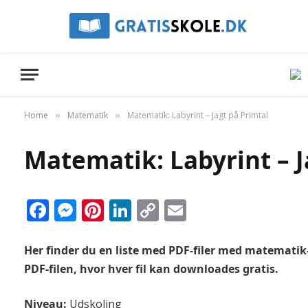
Home
Matematik
Matematik: Labyrint – Jagt på Primtal
»
»
Matematik: Labyrint – J
Facebook
Messenger
Pinterest
LinkedIn
Copy
Email
Link
Her finder du en liste med PDF-filer med matematik-o
PDF-filen, hvor hver fil kan downloades gratis.
Niveau:
Udskoling