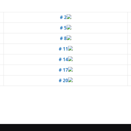
# 2
# 5
# 8
# 11
# 14
# 17
# 20