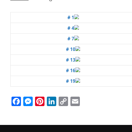
# 1
# 4
# 7
# 10
# 13
# 16
# 19
Facebook
Messenger
Pinterest
LinkedIn
Copy
Email
Link