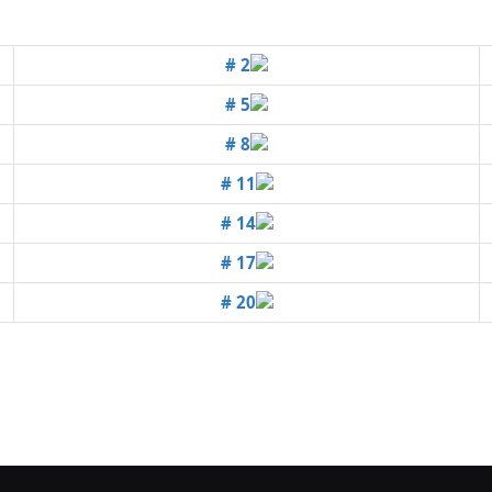
# 2
# 5
# 8
# 11
# 14
# 17
# 20