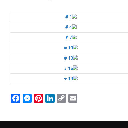
# 1
# 4
# 7
# 10
# 13
# 16
# 19
Facebook
Messenger
Pinterest
LinkedIn
Copy
Email
Link