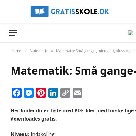
Home
Matematik
Matematik: Små gange-, minus- og plusstykker
»
»
Matematik: Små gange-,
Facebook
Messenger
Pinterest
LinkedIn
Copy
Email
Link
Her finder du en liste med PDF-filer med forskellige s
downloades gratis.
Niveau:
Indskoling