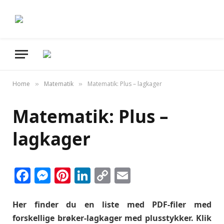
Home
Matematik
Matematik: Plus – lagkager
»
»
Matematik: Plus –
lagkager
Facebook
Messenger
Pinterest
LinkedIn
Copy
Email
Link
Her finder du en liste med PDF-filer med
forskellige brøker-lagkager med plusstykker. Klik