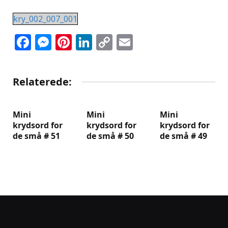
kry_002_007_001
Facebook
Messenger
Pinterest
LinkedIn
Copy
Email
Link
Relaterede:
Mini
Mini
Mini
krydsord for
krydsord for
krydsord for
de små # 51
de små # 50
de små # 49