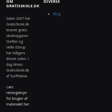
OM
DIVERSE
GRATISSKOLE.DK
Blog
Siden 2007 har
GratisSkole.dk
leveret gratis
skoleopgaver.
Steffen og
Helle Estrup
har tidligere
drevet siden. I
dag drives
GratisSkole.dk
af SurfMania.
Læs
retningslinjer
for brugen af
materialet her
.