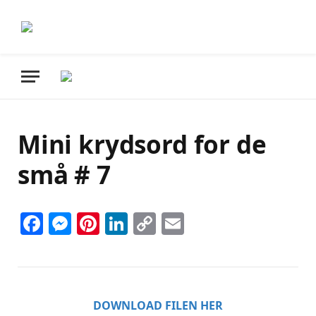
Mini krydsord for de
små # 7
Facebook
Messenger
Pinterest
LinkedIn
Copy
Email
Link
DOWNLOAD FILEN HER