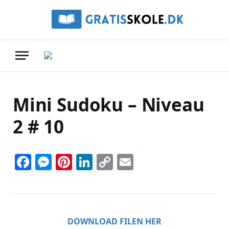
Mini Sudoku – Niveau
2 # 10
Facebook
Messenger
Pinterest
LinkedIn
Copy
Email
Link
DOWNLOAD FILEN HER