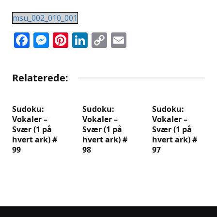
msu_002_010_001
Facebook
Messenger
Pinterest
LinkedIn
Copy
Email
Link
Relaterede:
Sudoku:
Sudoku:
Sudoku:
Vokaler –
Vokaler –
Vokaler –
Svær (1 på
Svær (1 på
Svær (1 på
hvert ark) #
hvert ark) #
hvert ark) #
99
98
97