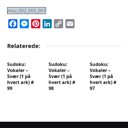
msu_002_003_001
Facebook
Messenger
Pinterest
LinkedIn
Copy
Email
Link
Relaterede:
Sudoku:
Sudoku:
Sudoku:
Vokaler –
Vokaler –
Vokaler –
Svær (1 på
Svær (1 på
Svær (1 på
hvert ark) #
hvert ark) #
hvert ark) #
99
98
97