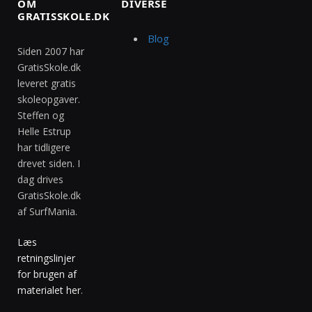
OM
DIVERSE
GRATISSKOLE.DK
Blog
Siden 2007 har
GratisSkole.dk
leveret gratis
skoleopgaver.
Steffen og
Helle Estrup
har tidligere
drevet siden. I
dag drives
GratisSkole.dk
af SurfMania.
Læs
retningslinjer
for brugen af
materialet her
.