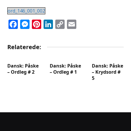
ord_146_001_002
Facebook
Messenger
Pinterest
LinkedIn
Copy
Email
Link
Relaterede:
Dansk: Påske
Dansk: Påske
Dansk: Påske
– Ordleg # 2
– Ordleg # 1
– Krydsord #
5