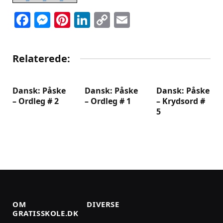
Facebook
Messenger
Pinterest
LinkedIn
Copy
Email
Link
Relaterede:
Dansk: Påske
Dansk: Påske
Dansk: Påske
– Ordleg # 2
– Ordleg # 1
– Krydsord #
5
OM
DIVERSE
GRATISSKOLE.DK