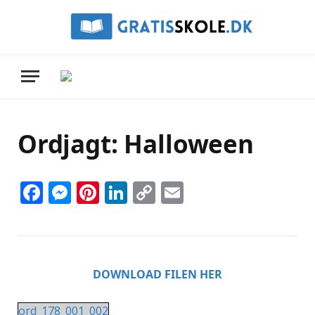
Ordjagt: Halloween
Facebook
Messenger
Pinterest
LinkedIn
Copy
Email
Link
DOWNLOAD FILEN HER
ord_178_001_002