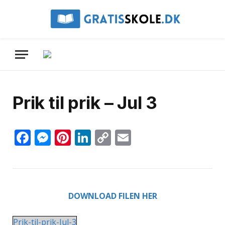
Prik til prik – Jul 3
Facebook
Messenger
Pinterest
LinkedIn
Copy
Email
Link
DOWNLOAD FILEN HER
Prik-til-prik-Jul-3