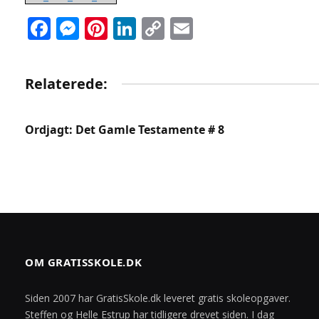
Facebook
Messenger
Pinterest
LinkedIn
Copy
Email
Link
Relaterede:
Ordjagt: Det Gamle Testamente # 8
OM GRATISSKOLE.DK
Siden 2007 har GratisSkole.dk leveret gratis skoleopgaver.
Steffen og Helle Estrup har tidligere drevet siden. I dag