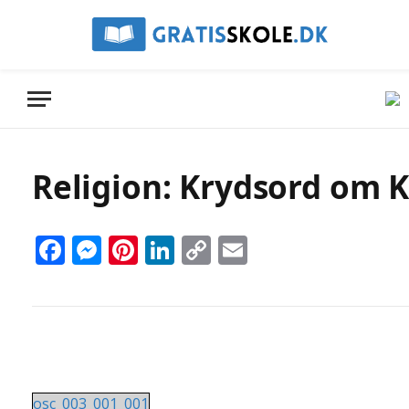
Religion: Krydsord om 
Facebook
Messenger
Pinterest
LinkedIn
Copy
Email
Link
osc_003_001_001