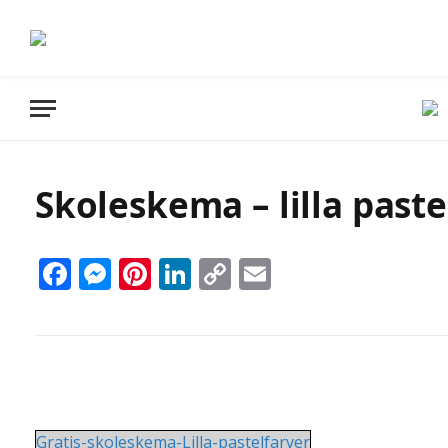
Skoleskema – lilla paste
Facebook
Messenger
Pinterest
LinkedIn
Copy
Email
Link
Gratis-skoleskema-Lilla-pastelfarver