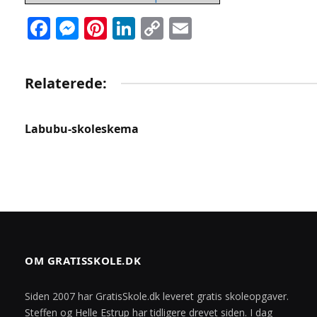
Facebook
Messenger
Pinterest
LinkedIn
Copy
Email
Link
Relaterede:
Labubu-skoleskema
OM GRATISSKOLE.DK
Siden 2007 har GratisSkole.dk leveret gratis skoleopgaver.
Steffen og Helle Estrup har tidligere drevet siden. I dag