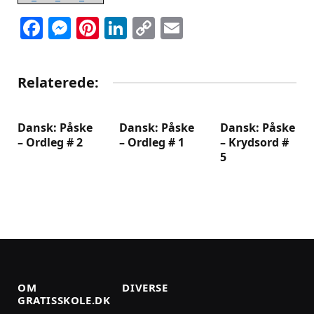
Facebook
Messenger
Pinterest
LinkedIn
Copy
Email
Link
Relaterede:
Dansk: Påske
Dansk: Påske
Dansk: Påske
– Ordleg # 2
– Ordleg # 1
– Krydsord #
5
OM
DIVERSE
GRATISSKOLE.DK