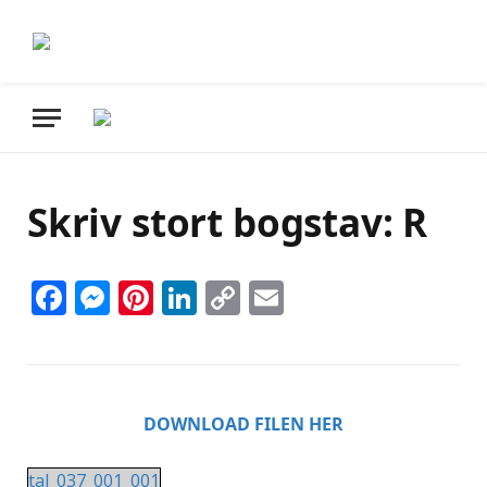
Skriv stort bogstav: R
Facebook
Messenger
Pinterest
LinkedIn
Copy
Email
Link
DOWNLOAD FILEN HER
tal_037_001_001