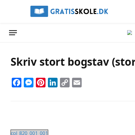
Skriv stort bogstav (stor
Facebook
Messenger
Pinterest
LinkedIn
Copy
Email
Link
col_820_001_001