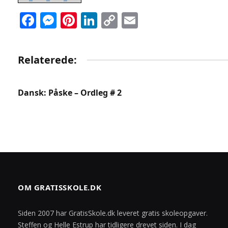
Facebook
Messenger
Pinterest
LinkedIn
Copy
Email
Link
Relaterede:
Dansk: Påske – Ordleg # 2
OM GRATISSKOLE.DK
Siden 2007 har GratisSkole.dk leveret gratis skoleopgaver.
Steffen og Helle Estrup har tidligere drevet siden. I dag