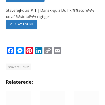
Stavefejl-quiz # 1 | Dansk-quiz
Du fik %%score%%
ud af %%total%% rigtige!
↺ PLAY AGAIN !
Facebook
Messenger
Pinterest
LinkedIn
Copy
Email
Link
stavefejl-quiz
Relaterede: