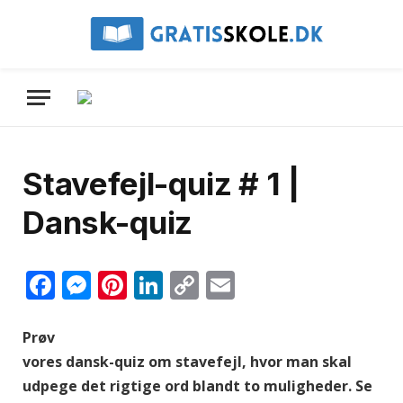
Stavefejl-quiz # 1 |
Dansk-quiz
Facebook
Messenger
Pinterest
LinkedIn
Copy
Email
Link
Prøv
vores dansk-quiz om stavefejl, hvor man skal
udpege det rigtige ord blandt to muligheder. Se