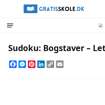
Sudoku: Bogstaver – Let 
Facebook
Messenger
Pinterest
LinkedIn
Copy
Email
Link