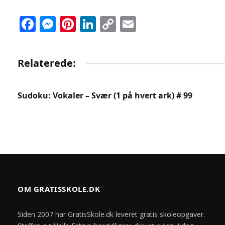
Facebook
Messenger
Pinterest
LinkedIn
Copy
Email
Link
Relaterede:
Sudoku: Vokaler – Svær (1 på hvert ark) # 99
OM GRATISSKOLE.DK
Siden 2007 har GratisSkole.dk leveret gratis skoleopgaver.