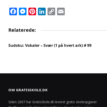
Facebook
Messenger
Pinterest
LinkedIn
Copy
Email
Link
Relaterede:
Sudoku: Vokaler – Svær (1 på hvert ark) # 99
OM GRATISSKOLE.DK
Siden 2007 har GratisSkole.dk leveret gratis skoleopgaver.