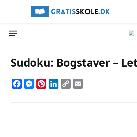
Sudoku: Bogstaver – Let 
Facebook
Messenger
Pinterest
LinkedIn
Copy
Email
Link